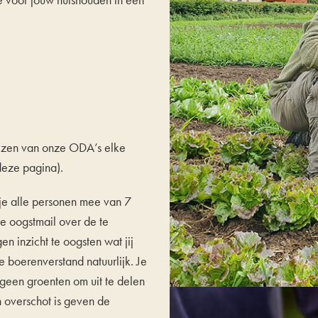
rijzen van onze ODA’s elke
deze pagina).
 je alle personen mee van 7
de oogstmail over de te
n inzicht te oogsten wat jij
 boerenverstand natuurlijk. Je
geen groenten om uit te delen
n overschot is geven de