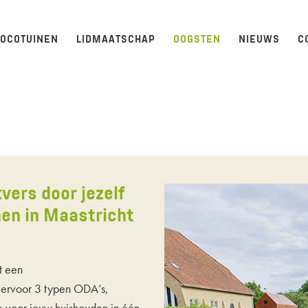
LOCOTUINEN
LIDMAATSCHAP
OOGSTEN
NIEUWS
C
vers door jezelf
en in Maastricht
t een
iervoor 3 typen ODA’s,
je voor jouw huishouden in één