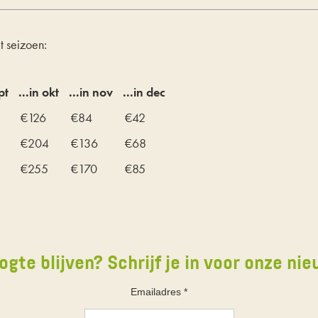
 seizoen:
pt
...in okt
...in nov
...in dec
€126
€84
€42
€204
€136
€68
€255
€170
€85
ogte blijven? Schrijf je in voor onze nie
Emailadres
*