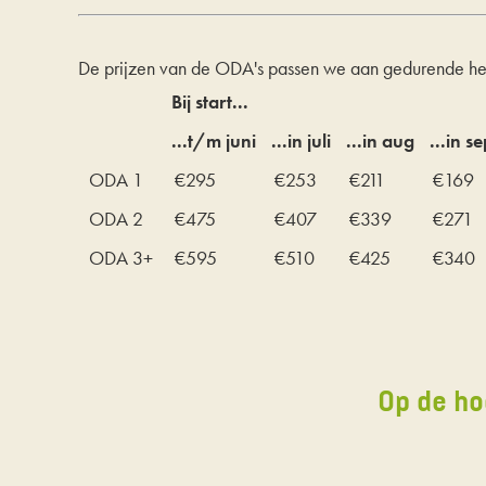
De prijzen van de ODA's passen we aan gedurende het
Bij start...
...t/m juni
...in juli
...in aug
...in se
ODA 1
€295
€253
€211
€169
ODA 2
€475
€407
€339
€271
ODA 3+
€595
€510
€425
€340
Op de ho