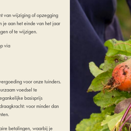
t van wijziging of opzegging
 je aan het einde van het jaar
gen of te wijzigen.
op via
vergoeding voor onze tuinders.
duurzaam voedsel te
gankelijke basisprijs
 draagkracht: voor minder dan
nten.
re betalingen, waarbij je