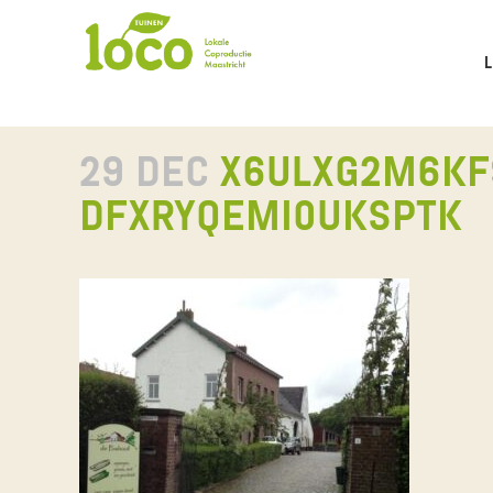
29 DEC
X6ULXG2M6KF
DFXRYQEMI0UKSPTK