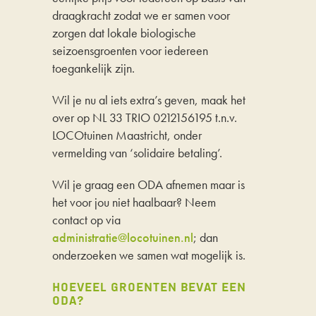
draagkracht zodat we er samen voor
zorgen dat lokale biologische
seizoensgroenten voor iedereen
toegankelijk zijn.
Wil
je
nu al iets extra’s geven,
maak
het
over op NL 33 TRIO 0212156195 t.n.v.
LOCOtuinen
Maastricht, onder
vermelding van ‘solidaire betaling’
.
Wil je graag een ODA afnemen maar is
het voor
jou niet haalbaar? Neem
contact op via
administratie@locotuinen.nl
; dan
onderzoeken we samen wat mogelijk is.
HOEVEEL GROENTEN BEVAT EEN
ODA?