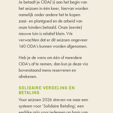
Je betaalt je ODA(’s) aan het begin van
het seizoen in één keer, hiervan worden
namelijk onder andere het te kopen
zaai- en plantgoed en de arbeid van
onze tuinders betaald. Onze (eerste)
nieuwe tuin is relatief klein. We
verwachten dat er dit seizoen ongeveer
140 ODA’s kunnen worden afgenomen.
Heb je de wens om één of meerdere
ODA‘s af te nemen, dan kun je deze via
bovenstaand menu reserveren en
afrekenen.
SOLIDAIRE VERDELING EN
BETALING
Voor seizoen 2026 streven we naar een
systeem
voor
‘
S
olidaire
B
etaling
’, e
en
eerlijke prijs voor iedereen op basis van