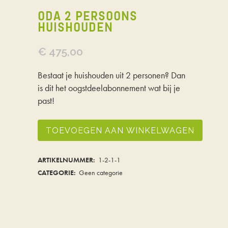
ODA 2 PERSOONS
HUISHOUDEN
€
475,00
Bestaat je huishouden uit 2 personen? Dan
is dit het oogstdeelabonnement wat bij je
past!
ODA
TOEVOEGEN AAN WINKELWAGEN
2
ARTIKELNUMMER:
1-2-1-1
persoons
CATEGORIE:
Geen categorie
huishouden
quantity