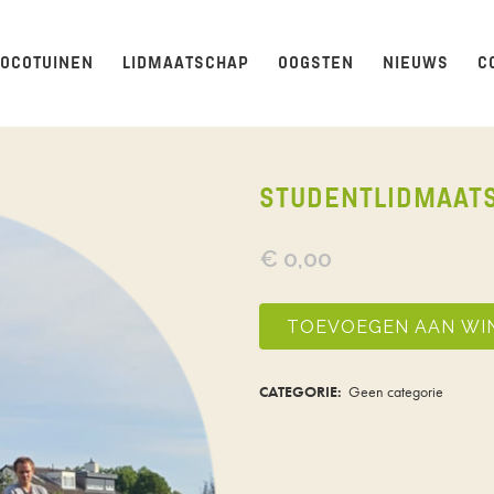
LOCOTUINEN
LIDMAATSCHAP
OOGSTEN
NIEUWS
C
STUDENTLIDMAAT
€
0,00
Studentlidmaatschap
TOEVOEGEN AAN WI
LOCOtuinen
CATEGORIE:
Geen categorie
quantity